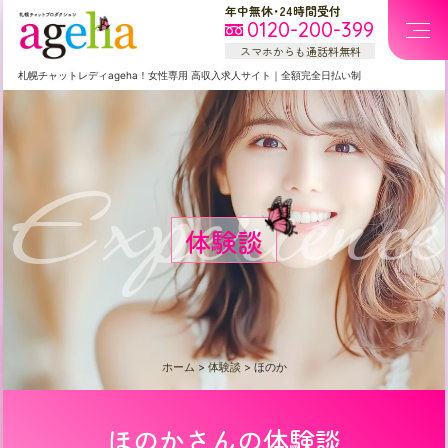
年中無休・24時間受付
0120-200-399
スマホからも通話料無料
札幌
チャットレディageha！女性専用
高収入求人サイト
｜
全額完全日払い制
Experience
体験談
ホーム
>
体験談
>
ほのか
ほのかさんの体験談