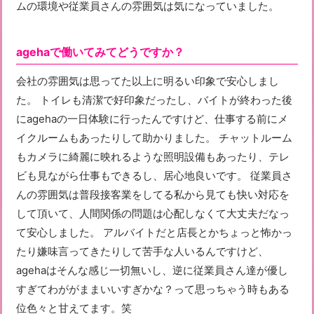
ムの環境や従業員さんの雰囲気は気になっていました。
agehaで働いてみてどうですか？
会社の雰囲気は思ってた以上に明るい印象で安心しまし
た。 トイレも清潔で好印象だったし、バイトが終わった後
にagehaの一日体験に行ったんですけど、仕事する前にメ
イクルームもあったりして助かりました。 チャットルーム
もカメラに綺麗に映れるような照明設備もあったり、テレ
ビも見ながら仕事もできるし、居心地良いです。 従業員さ
んの雰囲気は普段接客業をしてる私から見ても快い対応を
して頂いて、人間関係の問題は心配しなくて大丈夫だなっ
て安心しました。 アルバイトだと店長とかちょっと怖かっ
たり嫌味言ってきたりして苦手な人いるんですけど、
agehaはそんな感じ一切無いし、逆に従業員さん達が優し
すぎてわががままいいすぎかな？って思っちゃう時もある
位色々と甘えてます。笑