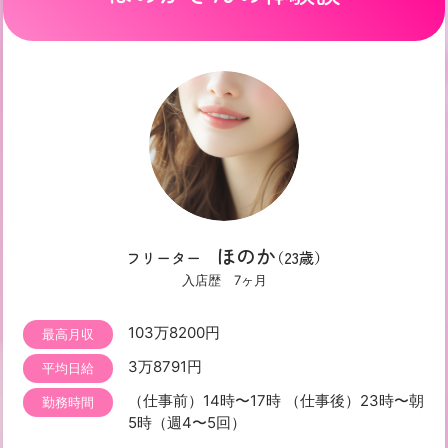
ほのか
フリーター
（23歳）
入店歴 7ヶ月
103万8200円
最高月収
3万8791円
平均日給
（仕事前）14時〜17時 （仕事後）23時〜朝
勤務時間
5時（週4〜5回）