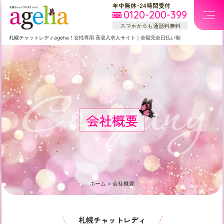
年中無休・24時間受付
0120-200-399
スマホからも通話料無料
札幌
チャットレディageha！女性専用
高収入求人サイト
｜
全額完全日払い制
Company
会社概要
ホーム
>
会社概要
札幌チャットレディ