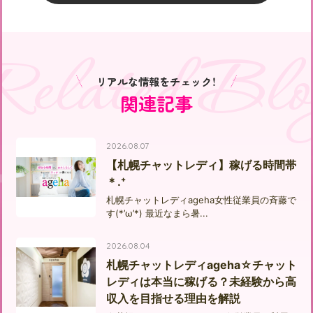
Related Blo
リアルな情報をチェック！
関連記事
2026.08.07
【札幌チャットレディ】稼げる時間帯
＊.⁺
札幌チャットレディageha女性従業員の斉藤で
す(*’ω’*) 最近なまら暑...
2026.08.04
札幌チャットレディageha☆チャット
レディは本当に稼げる？未経験から高
収入を目指せる理由を解説