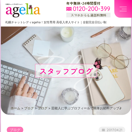
年中無休・24時間受付
0120-200-399
スマホからも通話料無料
札幌
チャットレディageha！女性専用
高収入求人サイト
｜
全額完全日払い制
Blog
スタッフブログ
ホーム
>
ブログ
>
ブログ
>
芸能人に学ぶプロフィールで簡単お給料アップ♪
ブログ
2017.04.21