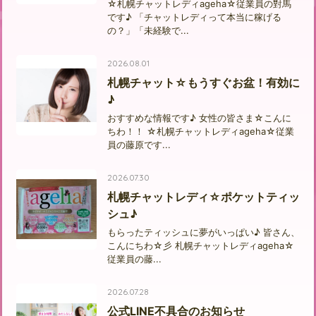
☆札幌チャットレディageha☆従業員の對馬
です♪ 「チャットレディって本当に稼げる
の？」「未経験で...
2026.08.01
札幌チャット☆もうすぐお盆！有効に
♪
おすすめな情報です♪ 女性の皆さま☆こんに
ちわ！！ ☆札幌チャットレディageha☆従業
員の藤原です...
2026.07.30
札幌チャットレディ☆ポケットティッ
シュ♪
もらったティッシュに夢がいっぱい♪ 皆さん、
こんにちわ☆彡 札幌チャットレディageha☆
従業員の藤...
2026.07.28
公式LINE不具合のお知らせ