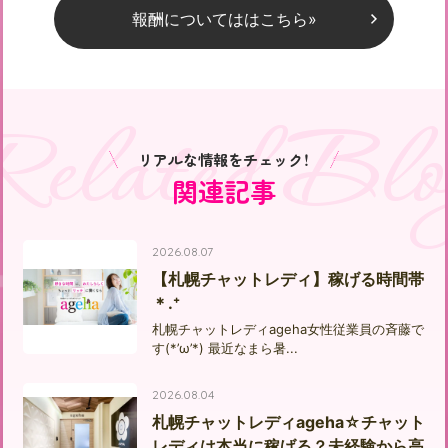
報酬についてははこちら»
Related Blo
リアルな情報をチェック！
関連記事
2026.08.07
【札幌チャットレディ】稼げる時間帯
＊.⁺
札幌チャットレディageha女性従業員の斉藤で
す(*’ω’*) 最近なまら暑...
2026.08.04
札幌チャットレディageha☆チャット
レディは本当に稼げる？未経験から高