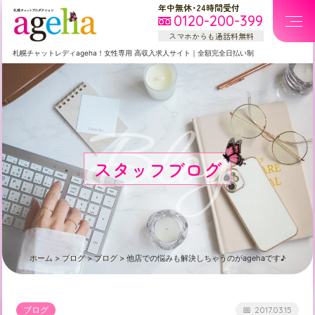
年中無休・24時間受付
0120-200-399
スマホからも通話料無料
札幌
チャットレディageha！女性専用
高収入求人サイト
｜
全額完全日払い制
Blog
スタッフブログ
ホーム
>
ブログ
>
ブログ
>
他店での悩みも解決しちゃうのがagehaです♪
ブログ
2017.03.15