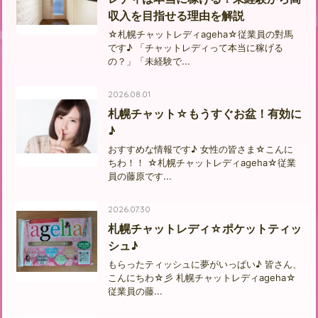
収入を目指せる理由を解説
☆札幌チャットレディageha☆従業員の對馬
です♪ 「チャットレディって本当に稼げる
の？」「未経験で...
2026.08.01
札幌チャット☆もうすぐお盆！有効に
♪
おすすめな情報です♪ 女性の皆さま☆こんに
ちわ！！ ☆札幌チャットレディageha☆従業
員の藤原です...
2026.07.30
札幌チャットレディ☆ポケットティッ
シュ♪
もらったティッシュに夢がいっぱい♪ 皆さん、
こんにちわ☆彡 札幌チャットレディageha☆
従業員の藤...