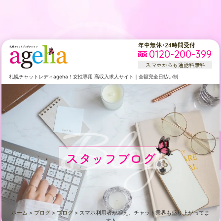
年中無休・24時間受付
0120-200-399
スマホからも通話料無料
札幌
チャットレディageha！女性専用
高収入求人サイト
｜
全額完全日払い制
Blog
スタッフブログ
ホーム
>
ブログ
>
ブログ
>
スマホ利用者が増え、チャット業界も盛り上がってま
す♪