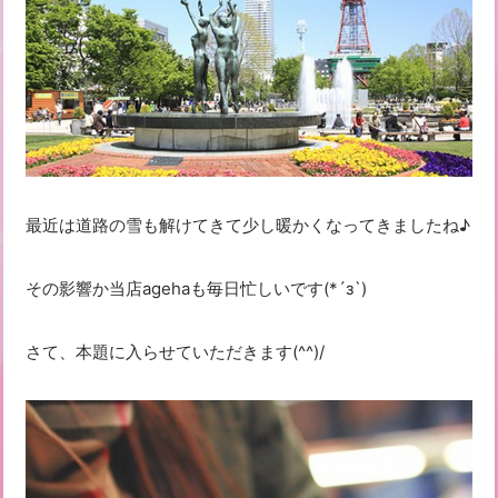
最近は道路の雪も解けてきて少し暖かくなってきましたね♪
その影響か当店agehaも毎日忙しいです(*´з`)
さて、本題に入らせていただきます(^^)/