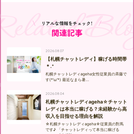
Related Blo
リアルな情報をチェック！
関連記事
2026.08.07
【札幌チャットレディ】稼げる時間帯
＊.⁺
札幌チャットレディageha女性従業員の斉藤で
す(*’ω’*) 最近なまら暑...
2026.08.04
札幌チャットレディageha☆チャット
レディは本当に稼げる？未経験から高
収入を目指せる理由を解説
☆札幌チャットレディageha☆従業員の對馬
です♪ 「チャットレディって本当に稼げる