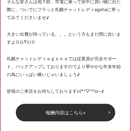
そんな皆さんは地下鉄、市電に乗って街中に買い物に出た
際に、ついでにフラっと札幌チャットレディagehaに寄っ
てみてくださいませ♪
大きい出費が待っている。。。という方もまだ間に合いま
すよＯ(≧∇≦)Ｏ
札幌チャットレディａｇｅｈａでは従業員が完全サポー
ト、バックアップしておりますのでより華やかな年末年始
の為にいっぱい稼いじゃいましょう♪
皆様のご来店をお待ちしておりますo(*^▽^*)o~♪
報酬内容はこちら»