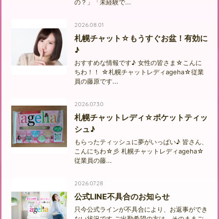
の？」「未経験で...
2026.08.01
札幌チャット☆もうすぐお盆！有効に
♪
おすすめな情報です♪ 女性の皆さま☆こんに
ちわ！！ ☆札幌チャットレディageha☆従業
員の藤原です...
2026.07.30
札幌チャットレディ☆ポケットティッ
シュ♪
もらったティッシュに夢がいっぱい♪ 皆さん、
こんにちわ☆彡 札幌チャットレディageha☆
従業員の藤...
2026.07.28
公式LINE不具合のお知らせ
只今公式ラインが不具合により、お返事ができ
ない状況です ご出勤希望の方は、そのままご