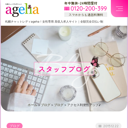
年中無休・24時間受付
0120-200-399
スマホからも通話料無料
札幌
チャットレディageha！女性専用
高収入求人サイト
｜
全額完全日払い制
Blog
スタッフブログ
ホーム
>
ブログ
>
ブログ
>
アクセス利便性アップ♪
ブログ
2015.12.22