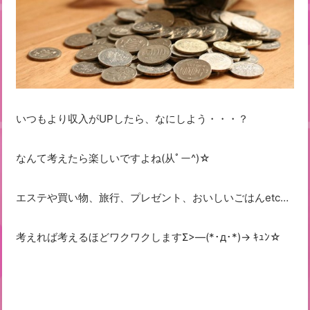
いつもより収入がUPしたら、なにしよう・・・？
なんて考えたら楽しいですよね(从ﾟー^)☆
エステや買い物、旅行、プレゼント、おいしいごはんetc…
考えれば考えるほどワクワクしますΣ>―(*･д･*)→ ｷｭﾝ☆