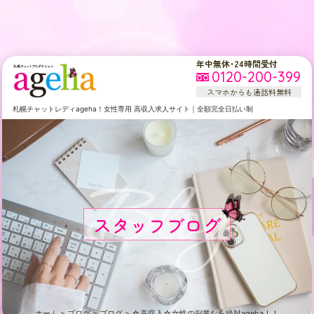
年中無休・24時間受付
0120-200-399
スマホからも通話料無料
札幌
チャットレディageha！女性専用
高収入求人サイト
｜
全額完全日払い制
Blog
スタッフブログ
ホーム
>
ブログ
>
ブログ
>
☆高収入☆女性の副業なら絶対ageha！！