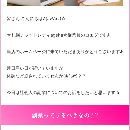
皆さん こんにちは♪(｡◕∀◕｡)☆
☆札幌チャットレディageha☆従業員のコエダです♪
当店のホームページに来ていただきありがとうございます♪
連日寒い日が続いていますが、
体調など崩されていませんか(❀^ω^)？？
今日は社会人の副業についてのお話をしたいと思います☆
副業ってするべきなの？？