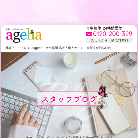
年中無休・24時間受付
0120-200-399
スマホからも通話料無料
札幌
チャットレディageha！女性専用
高収入求人サイト
｜
全額完全日払い制
Blog
スタッフブログ
ホーム
>
ブログ
>
ブログ
>
24時間お問合せ受付中です♪