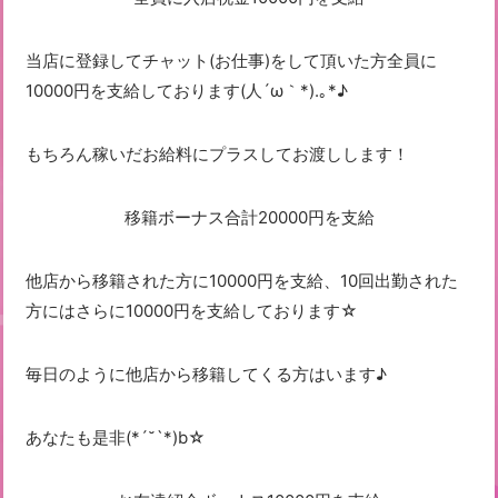
当店に登録してチャット(お仕事)をして頂いた方全員に
10000円を支給しております(人´ω｀*).｡*♪
もちろん稼いだお給料にプラスしてお渡しします！
移籍ボーナス合計20000円を支給
他店から移籍された方に10000円を支給、10回出勤された
方にはさらに10000円を支給しております☆
毎日のように他店から移籍してくる方はいます♪
あなたも是非(*´˘`*)b☆