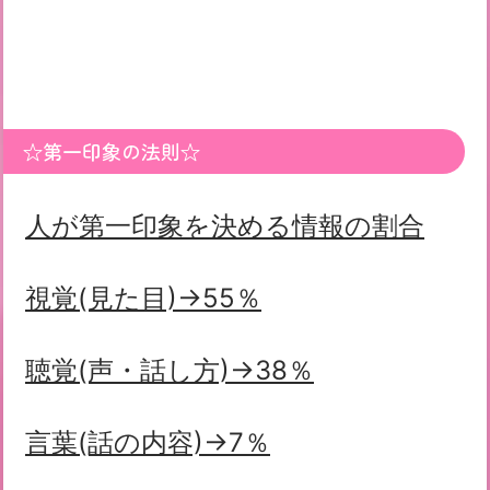
☆第一印象の法則☆
人が第一印象を決める情報の割合
視覚(見た目)→55％
聴覚(声・話し方)→38％
言葉(話の内容)→7％