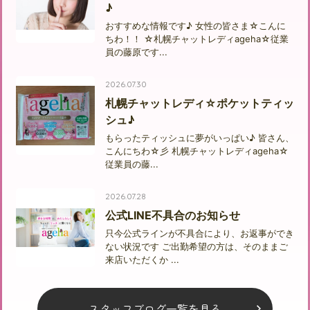
♪
おすすめな情報です♪ 女性の皆さま☆こんに
ちわ！！ ☆札幌チャットレディageha☆従業
員の藤原です...
2026.07.30
札幌チャットレディ☆ポケットティッ
シュ♪
もらったティッシュに夢がいっぱい♪ 皆さん、
こんにちわ☆彡 札幌チャットレディageha☆
従業員の藤...
2026.07.28
公式LINE不具合のお知らせ
只今公式ラインが不具合により、お返事ができ
ない状況です ご出勤希望の方は、そのままご
来店いただくか ...
スタッフブログ一覧を見る