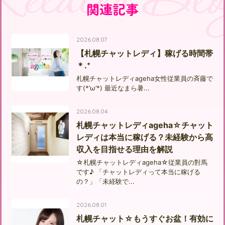
Related Blo
関連記事
2026.08.07
【札幌チャットレディ】稼げる時間帯
＊.⁺
札幌チャットレディageha女性従業員の斉藤で
す(*’ω’*) 最近なまら暑...
2026.08.04
札幌チャットレディageha☆チャット
レディは本当に稼げる？未経験から高
収入を目指せる理由を解説
☆札幌チャットレディageha☆従業員の對馬
です♪ 「チャットレディって本当に稼げる
の？」「未経験で...
2026.08.01
札幌チャット☆もうすぐお盆！有効に