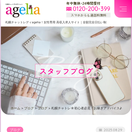
年中無休・24時間受付
0120-200-399
スマホからも通話料無料
札幌
チャットレディageha！女性専用
高収入求人サイト
｜
全額完全日払い制
Blog
スタッフブログ
ホーム
>
ブログ
>
ブログ
>
札幌チャトレ☆初心者必見！お稼ぎアドバイス♪
ブログ
2025.08.29