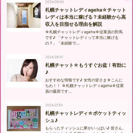
2026.08.04
札幌チャットレディageha☆チャット
レディは本当に稼げる？未経験から高
収入を目指せる理由を解説
☆札幌チャットレディageha☆従業員の對馬
です♪ 「チャットレディって本当に稼げる
の？」「未経験で...
2026.08.01
札幌チャット☆もうすぐお盆！有効に
♪
おすすめな情報です♪ 女性の皆さま☆こんに
ちわ！！ ☆札幌チャットレディageha☆従業
員の藤原です...
2026.07.30
札幌チャットレディ☆ポケットティッ
シュ♪
もらったティッシュに夢がいっぱい♪ 皆さん、