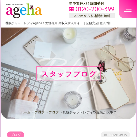
年中無休・24時間受付
0120-200-399
スマホからも通話料無料
札幌
チャットレディageha！女性専用
高収入求人サイト
｜
全額完全日払い制
Blog
スタッフブログ
ホーム
>
ブログ
>
ブログ
>
札幌チャットレディ♡服装が大事？
ブログ
2026.05.15