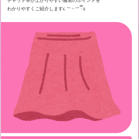
チャット率が上がりやすい服装のポイントを
わかりやすくご紹介します૮ ˶ᵔ ᵕ ᵔ˶ ྀིა