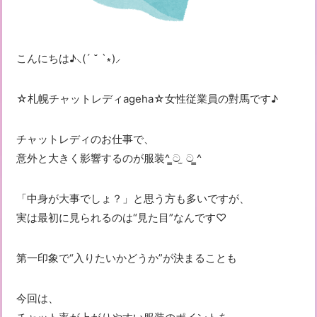
こんにちは♪⸜(´ ˘ `∗)⸝
☆札幌チャットレディageha☆女性従業員の對馬です♪
チャットレディのお仕事で、
意外と大きく影響するのが
服装^ ̳ට ̫ ට ̳^
「中身が大事でしょ？」と思う方も多いですが、
実は最初に見られるのは“見た目”なんです♡
第一印象で“入りたいかどうか”が決まる
ことも
今回は、