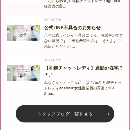
こんにちわ☆彡 札幌チャットレディageha☆
従業員の藤...
2026.07.28
公式LINE不具合のお知らせ
只今公式ラインが不具合により、お返事ができ
ない状況です ご出勤希望の方は、そのままご
来店いただくか ...
2026.07.28
【札幌チャットレディ】通勤or在宅？
＊.⁺
みなさん～～～こんにちは(*ﾉωﾉ) 札幌チャッ
トレディageha☆女性従業員の斉藤です♪
&nbs...
スタッフブログ一覧を見る