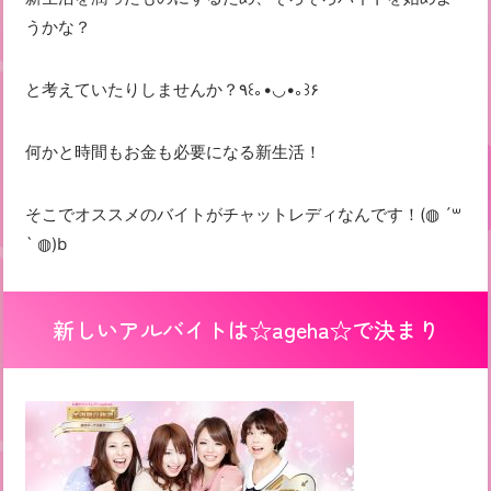
うかな？
と考えていたりしませんか？٩꒰｡•◡•｡꒱۶
何かと時間もお金も必要になる新生活！
そこでオススメのバイトがチャットレディなんです！(◍ ´꒳
` ◍)b
新しいアルバイトは☆ageha☆で決まり