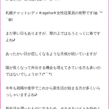
札幌チャットレディ☆ageha☆女性従業員の有野です(◍ ´꒳
` ◍)
まだ寒い日もありますが、暦の上ではもうとっくに春です
よね♪
あったかい日が恋しくなるような天候が続いていますが
陽が長くなって外出する機会も増えてきている方も多いの
ではないでしょうか？(*´`*)
今年も就職や進学でこれから新生活が始まる方が多くいら
っしゃいますよね♪
新生活を潤ったものにするため、そろそろバイトを始めよ