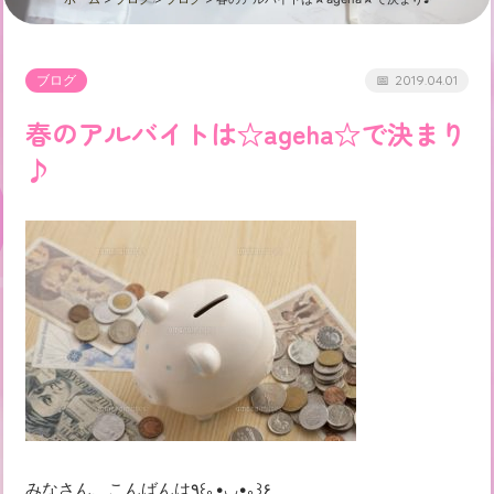
ブログ
2019.04.01
春のアルバイトは☆ageha☆で決まり
♪
みなさん、こんばんは٩꒰｡•◡•｡꒱۶