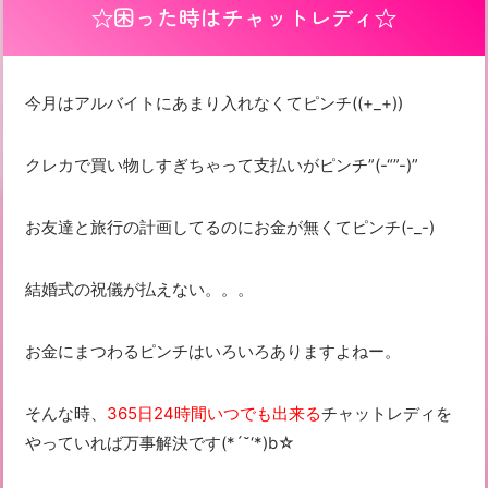
☆困った時はチャットレディ☆
今月はアルバイトにあまり入れなくてピンチ((+_+))
クレカで買い物しすぎちゃって支払いがピンチ”(-“”-)”
お友達と旅行の計画してるのにお金が無くてピンチ(-_-)
結婚式の祝儀が払えない。。。
お金にまつわるピンチはいろいろありますよねー。
そんな時、
365日24時間いつでも出来る
チャットレディを
やっていれば万事解決です(*´˘‘*)b☆