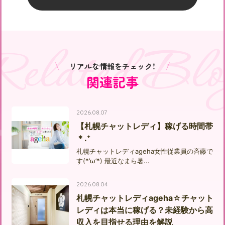
Related Blo
リアルな情報をチェック！
関連記事
2026.08.07
【札幌チャットレディ】稼げる時間帯
＊.⁺
札幌チャットレディageha女性従業員の斉藤で
す(*’ω’*) 最近なまら暑...
2026.08.04
札幌チャットレディageha☆チャット
レディは本当に稼げる？未経験から高
収入を目指せる理由を解説