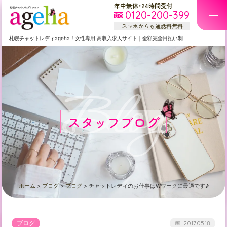
年中無休・24時間受付
0120-200-399
スマホからも通話料無料
札幌
チャットレディageha！女性専用
高収入求人サイト
｜
全額完全日払い制
Blog
スタッフブログ
ホーム
>
ブログ
>
ブログ
>
チャットレディのお仕事はWワークに最適です♪
ブログ
2017.05.18