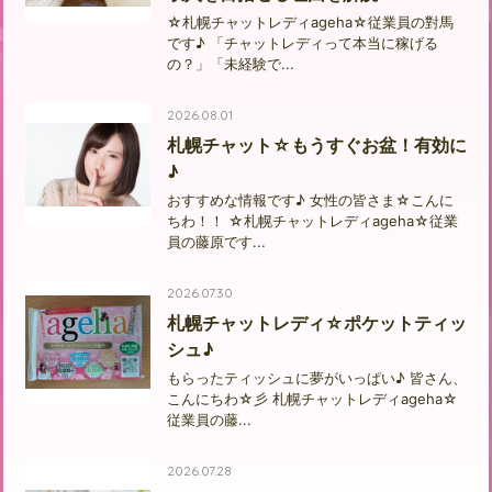
☆札幌チャットレディageha☆従業員の對馬
です♪ 「チャットレディって本当に稼げる
の？」「未経験で...
2026.08.01
札幌チャット☆もうすぐお盆！有効に
♪
おすすめな情報です♪ 女性の皆さま☆こんに
ちわ！！ ☆札幌チャットレディageha☆従業
員の藤原です...
2026.07.30
札幌チャットレディ☆ポケットティッ
シュ♪
もらったティッシュに夢がいっぱい♪ 皆さん、
こんにちわ☆彡 札幌チャットレディageha☆
従業員の藤...
2026.07.28