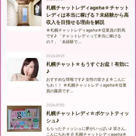
札幌チャットレディageha☆チャット
レディは本当に稼げる？未経験から高
収入を目指せる理由を解説
☆札幌チャットレディageha☆従業員の對馬
です♪ 「チャットレディって本当に稼げる
の？」「未経験で...
2026.08.01
札幌チャット☆もうすぐお盆！有効に
♪
おすすめな情報です♪ 女性の皆さま☆こんに
ちわ！！ ☆札幌チャットレディageha☆従業
員の藤原です...
2026.07.30
札幌チャットレディ☆ポケットティッ
シュ♪
もらったティッシュに夢がいっぱい♪ 皆さん、
こんにちわ☆彡 札幌チャットレディageha☆