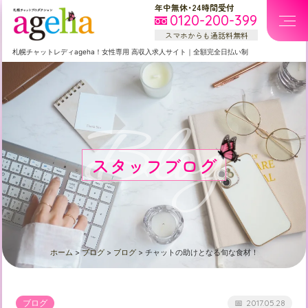
年中無休・24時間受付
0120-200-399
スマホからも通話料無料
札幌
チャットレディageha！女性専用
高収入求人サイト
｜
全額完全日払い制
Blog
スタッフブログ
ホーム
>
ブログ
>
ブログ
>
チャットの助けとなる旬な食材！
ブログ
2017.05.28