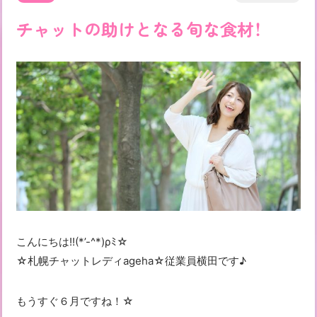
チャットの助けとなる旬な食材！
こんにちは!!(*’-^*)ρﾐ☆
☆札幌チャットレディageha☆従業員横田です♪
もうすぐ６月ですね！☆