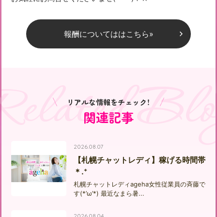
報酬についてははこちら»
Related Blo
リアルな情報をチェック！
関連記事
2026.08.07
【札幌チャットレディ】稼げる時間帯
＊.⁺
札幌チャットレディageha女性従業員の斉藤で
す(*’ω’*) 最近なまら暑...
2026.08.04