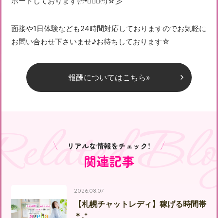
ポートしております(ෆ❛ั◡❛ัෆ)☆彡
面接や1日体験なども24時間対応しておりますのでお気軽に
お問い合わせ下さいませ♪お待ちしております☆
報酬についてはこちら»
Related Blo
リアルな情報をチェック！
関連記事
2026.08.07
【札幌チャットレディ】稼げる時間帯
＊.⁺