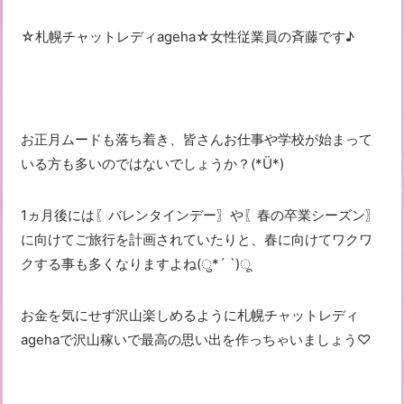
☆札幌チャットレディageha☆女性従業員の斉藤です♪
お正月ムードも落ち着き、皆さんお仕事や学校が始まって
いる方も多いのではないでしょうか？(*Ü*)
1ヵ月後には〖バレンタインデー〗や〖春の卒業シーズン〗
に向けてご旅行を計画されていたりと、春に向けてワクワ
クする事も多くなりますよね(ु*´ `)ू
お金を気にせず沢山楽しめるように札幌チャットレディ
agehaで沢山稼いで最高の思い出を作っちゃいましょう♡