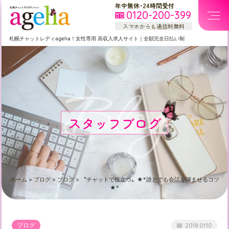
年中無休・24時間受付
0120-200-399
スマホからも通話料無料
札幌
チャットレディageha！女性専用
高収入求人サイト
｜
全額完全日払い制
Blog
スタッフブログ
ホーム
>
ブログ
>
ブログ
>
〝チャットで役立つ〟★*誰とでも会話を弾ませるコツ
★*
ブログ
2018.01.10