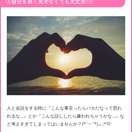
⑤自分を良く見せなくても大丈夫！☆
人と会話をする時に『こんな事言ったらバカだなって思わ
れるな…』とか『こんな話ししたら嫌われちゃうかな…』な
ど考えすぎてしまってはいませんか？(*˘︶˘*).｡.:*♡