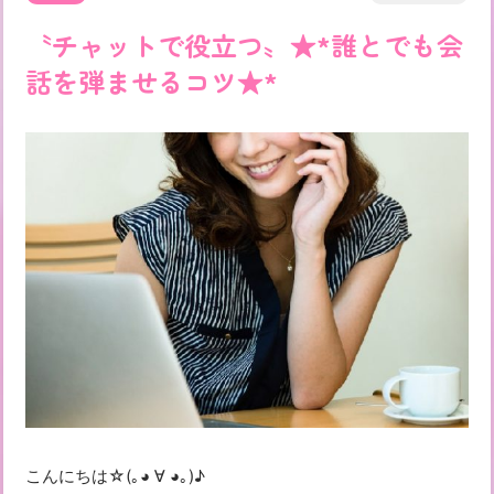
〝チャットで役立つ〟★*誰とでも会
話を弾ませるコツ★*
こんにちは☆(｡◕ ∀ ◕｡)♪