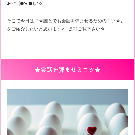
♪✧⁺⸜(●′▾‵●)⸝⁺✧
そこで今日は〝☆誰とでも会話を弾ませるためのコツ☆〟
をご紹介したいと思います♪ 是非ご覧下さい☆
★会話を弾ませるコツ★