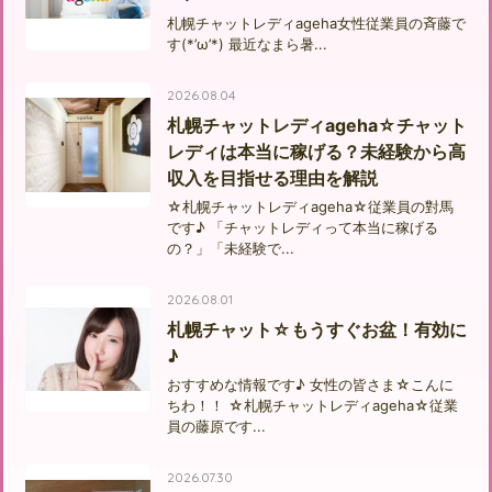
札幌チャットレディageha女性従業員の斉藤で
す(*’ω’*) 最近なまら暑...
2026.08.04
札幌チャットレディageha☆チャット
レディは本当に稼げる？未経験から高
収入を目指せる理由を解説
☆札幌チャットレディageha☆従業員の對馬
です♪ 「チャットレディって本当に稼げる
の？」「未経験で...
2026.08.01
札幌チャット☆もうすぐお盆！有効に
♪
おすすめな情報です♪ 女性の皆さま☆こんに
ちわ！！ ☆札幌チャットレディageha☆従業
員の藤原です...
2026.07.30