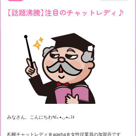
【話題沸騰】注目のチャットレディ♪
みなさん、こんにちわ٩꒰｡•◡•｡꒱۶
札幌チャットレディ☆ageha☆女性従業員の加賀谷です