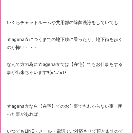
いくらチャットルームや共用部の除菌洗浄をしていても
☆ageha☆につくまでの地下鉄に乗ったり、地下街を歩く
のが怖い・・・
なんて方の為に☆ageha☆では【在宅】でもお仕事をする
事が出来ちゃいます٩(๑❛ᴗ❛๑)۶
☆ageha☆なら【在宅】でのお仕事でもわからない事・困
った事があれば
いつでもLINE・メール・電話でご対応させて頂きますので