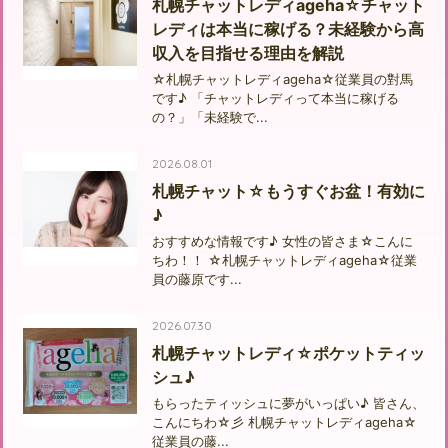
札幌チャットレディageha☆チャット
レディは本当に稼げる？未経験から高
収入を目指せる理由を解説
☆札幌チャットレディageha☆従業員の對馬
です♪ 「チャットレディって本当に稼げる
の？」「未経験で...
2026.08.01
札幌チャット☆もうすぐお盆！有効に
♪
おすすめな情報です♪ 女性の皆さま☆こんに
ちわ！！ ☆札幌チャットレディageha☆従業
員の藤原です...
2026.07.30
札幌チャットレディ☆ポケットティッ
シュ♪
もらったティッシュに夢がいっぱい♪ 皆さん、
こんにちわ☆彡 札幌チャットレディageha☆
従業員の藤...