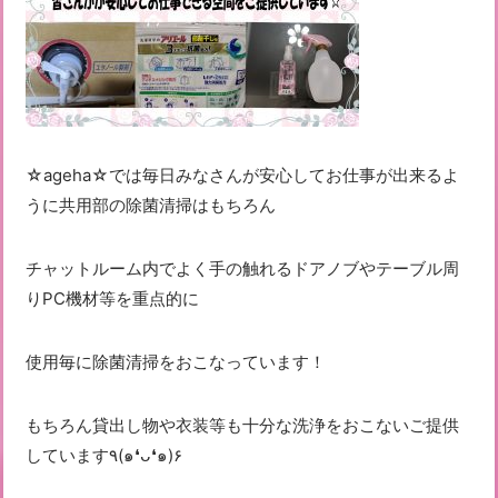
☆ageha☆では毎日みなさんが安心してお仕事が出来るよ
うに共用部の除菌清掃はもちろん
チャットルーム内でよく手の触れるドアノブやテーブル周
りPC機材等を重点的に
使用毎に除菌清掃をおこなっています！
もちろん貸出し物や衣装等も十分な洗浄をおこないご提供
しています٩(๑❛ᴗ❛๑)۶