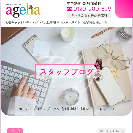
年中無休・24時間受付
0120-200-399
スマホからも通話料無料
札幌
チャットレディageha！女性専用
高収入求人サイト
｜
全額完全日払い制
Blog
スタッフブログ
ホーム
>
ブログ
>
ブログ
>
【話題沸騰】注目のチャットレディ♪
ブログ
2020.04.07