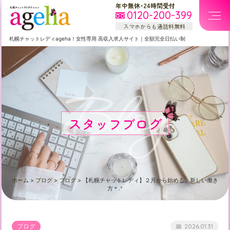
年中無休・24時間受付
0120-200-399
スマホからも通話料無料
札幌
チャットレディageha！女性専用
高収入求人サイト
｜
全額完全日払い制
Blog
スタッフブログ
ホーム
>
ブログ
>
ブログ
>
【札幌チャットレディ】２月から始める、新しい働き
方＊.⁺
ブログ
2026.01.31