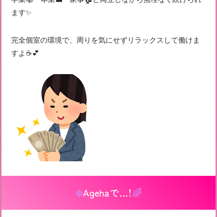
ます✨
完全個室の環境で、周りを気にせずリラックスして働けま
すよ☕💕
❄️
Agehaで…！
🌈