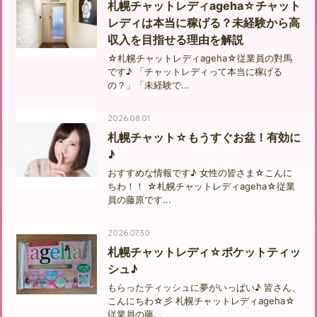
札幌チャットレディageha☆チャット
レディは本当に稼げる？未経験から高
収入を目指せる理由を解説
☆札幌チャットレディageha☆従業員の對馬
です♪ 「チャットレディって本当に稼げる
の？」「未経験で...
2026.08.01
札幌チャット☆もうすぐお盆！有効に
♪
おすすめな情報です♪ 女性の皆さま☆こんに
ちわ！！ ☆札幌チャットレディageha☆従業
員の藤原です...
2026.07.30
札幌チャットレディ☆ポケットティッ
シュ♪
もらったティッシュに夢がいっぱい♪ 皆さん、
こんにちわ☆彡 札幌チャットレディageha☆
従業員の藤...