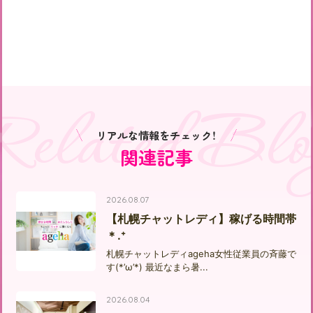
Related Blo
リアルな情報をチェック！
関連記事
2026.08.07
【札幌チャットレディ】稼げる時間帯
＊.⁺
札幌チャットレディageha女性従業員の斉藤で
す(*’ω’*) 最近なまら暑...
2026.08.04