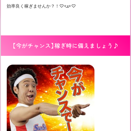
効率良く稼ぎませんか？！♡￫ܫ￩♡
【今がチャンス】稼ぎ時に備えましょう♪