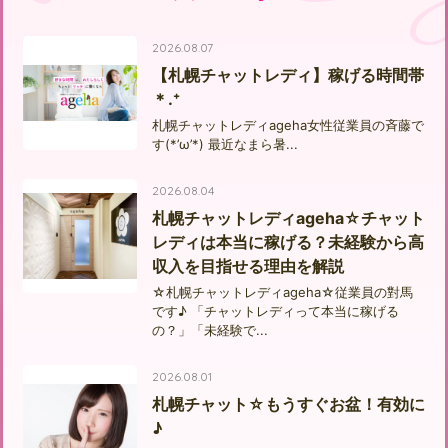
2026.08.07
【札幌チャットレディ】稼げる時間帯
＊.⁺
札幌チャットレディageha女性従業員の斉藤で
す(*’ω’*) 最近なまら暑...
2026.08.04
札幌チャットレディageha☆チャット
レディは本当に稼げる？未経験から高
収入を目指せる理由を解説
☆札幌チャットレディageha☆従業員の對馬
です♪ 「チャットレディって本当に稼げる
の？」「未経験で...
2026.08.01
札幌チャット☆もうすぐお盆！有効に
♪