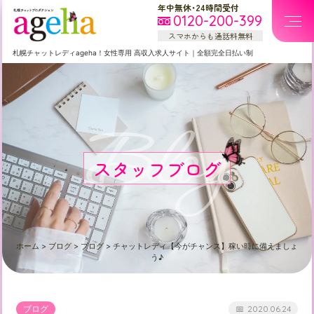
年中無休・24時間受付
0120-200-399
スマホからも通話料無料
札幌
チャットレディageha！女性専用
高収入求人サイト
｜
全額完全日払い制
Blog
スタッフブログ
ホーム
>
ブログ
>
ブログ
>
チャットレディ【今がチャンス】稼い時に備えましょ
う♪
ブログ
2020.06.24