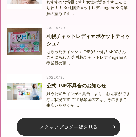
おすすめな情報です♪ 女性の皆さま☆こんに
ちわ！！ ☆札幌チャットレディageha☆従業
員の藤原です...
2026.07.30
札幌チャットレディ☆ポケットティッ
シュ♪
もらったティッシュに夢がいっぱい♪ 皆さん、
こんにちわ☆彡 札幌チャットレディageha☆
従業員の藤...
2026.07.28
公式LINE不具合のお知らせ
只今公式ラインが不具合により、お返事ができ
ない状況です ご出勤希望の方は、そのままご
来店いただくか ...
スタッフブログ一覧を見る