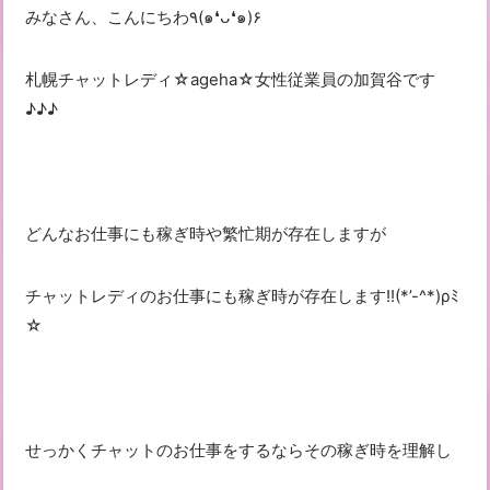
みなさん、こんにちわ٩(๑❛ᴗ❛๑)۶
札幌チャットレディ☆ageha☆女性従業員の加賀谷です
♪♪♪
どんなお仕事にも稼ぎ時や繁忙期が存在しますが
チャットレディのお仕事にも稼ぎ時が存在します!!(*’-^*)ρﾐ
☆
せっかくチャットのお仕事をするならその稼ぎ時を理解し