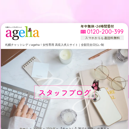
年中無休・24時間受付
0120-200-399
スマホからも通話料無料
札幌
チャットレディageha！女性専用
高収入求人サイト
｜
全額完全日払い制
Blog
スタッフブログ
ホーム
>
ブログ
>
ブログ
>
【チャトレ】誰でも簡単に出来る♬