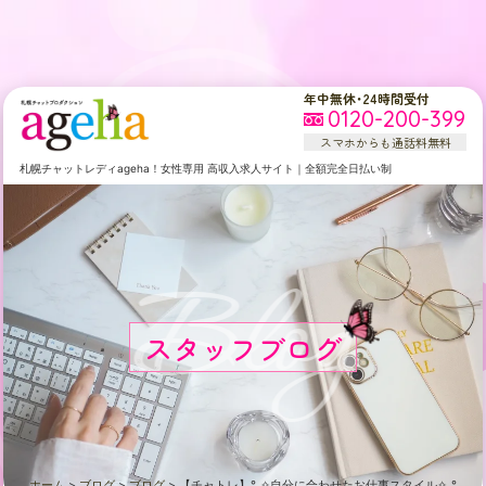
年中無休・24時間受付
0120-200-399
スマホからも通話料無料
札幌
チャットレディageha！女性専用
高収入求人サイト
｜
全額完全日払い制
Blog
スタッフブログ
ホーム
>
ブログ
>
ブログ
>
【チャトレ】°˖✧自分に合わせたお仕事スタイル✧˖°