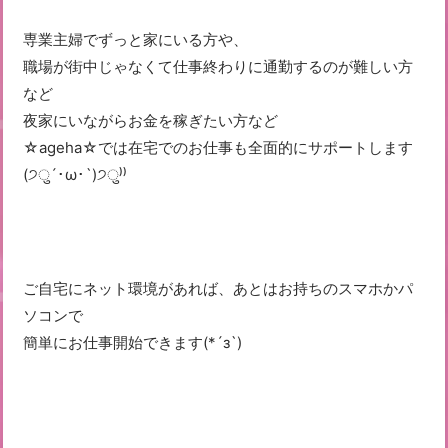
専業主婦でずっと家にいる方や、
職場が街中じゃなくて仕事終わりに通勤するのが難しい方
など
夜家にいながらお金を稼ぎたい方など
☆ageha☆では在宅でのお仕事も全面的にサポートします
(੭ु´･ω･`)੭ु⁾⁾
ご自宅にネット環境があれば、あとはお持ちのスマホかパ
ソコンで
簡単にお仕事開始できます(*´з`)