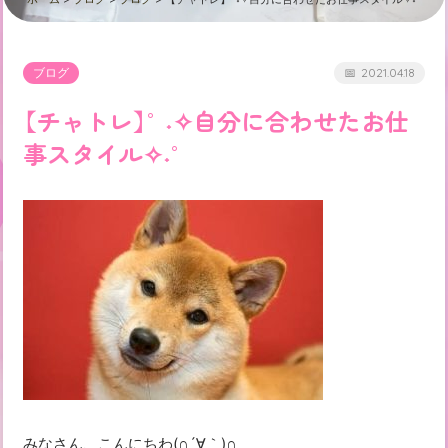
ブログ
2021.04.18
【チャトレ】°˖✧自分に合わせたお仕
事スタイル✧˖°
みなさん、こんにちわ(∩´∀｀)∩