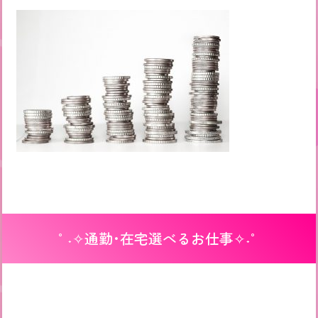
°˖✧通勤・在宅選べるお仕事✧˖°