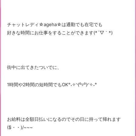
チャットレディ☆ageha☆は通勤でも在宅でも
好きな時間にお仕事をすることができます(*´▽｀*)
街中に出てきたついでに、
1時間や2時間の短時間でもOK°˖✧◝(⁰▿⁰)◜✧˖°
お給料は全額日払いになるのでその日に持って帰れます
($・・)/~~~