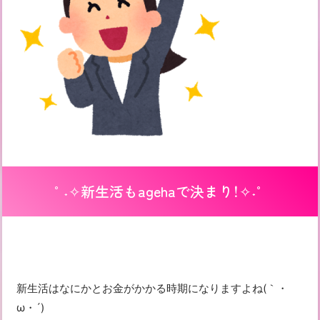
°˖✧新生活もagehaで決まり！✧˖°
新生活はなにかとお金がかかる時期になりますよね(｀・
ω・´)