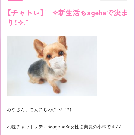
【チャトレ】°˖✧新生活もagehaで決ま
り！✧˖°
みなさん、こんにちわ(*´▽｀*)
札幌チャットレディ☆ageha☆女性従業員の小林です♪♪