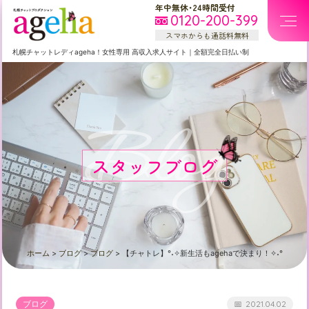
年中無休・24時間受付
0120-200-399
スマホからも通話料無料
札幌
チャットレディageha！女性専用
高収入求人サイト
｜
全額完全日払い制
Blog
スタッフブログ
ホーム
>
ブログ
>
ブログ
>
【チャトレ】°˖✧新生活もagehaで決まり！✧˖°
ブログ
2021.04.02