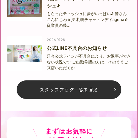
シュ♪
もらったティッシュに夢がいっぱい♪ 皆さん、
こんにちわ☆彡 札幌チャットレディageha☆
従業員の藤...
2026.07.28
公式LINE不具合のお知らせ
只今公式ラインが不具合により、お返事ができ
ない状況です ご出勤希望の方は、そのままご
来店いただくか ...
スタッフブログ一覧を見る
まずはお気軽に