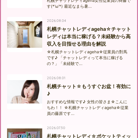
札幌チャットレディageha女性従業員の斉藤で
す(*’ω’*) 最近なまら暑...
2026.08.04
札幌チャットレディageha☆チャット
レディは本当に稼げる？未経験から高
収入を目指せる理由を解説
☆札幌チャットレディageha☆従業員の對馬
です♪ 「チャットレディって本当に稼げる
の？」「未経験で...
2026.08.01
札幌チャット☆もうすぐお盆！有効に
♪
おすすめな情報です♪ 女性の皆さま☆こんに
ちわ！！ ☆札幌チャットレディageha☆従業
員の藤原です...
2026.07.30
札幌チャットレディ☆ポケットティッ