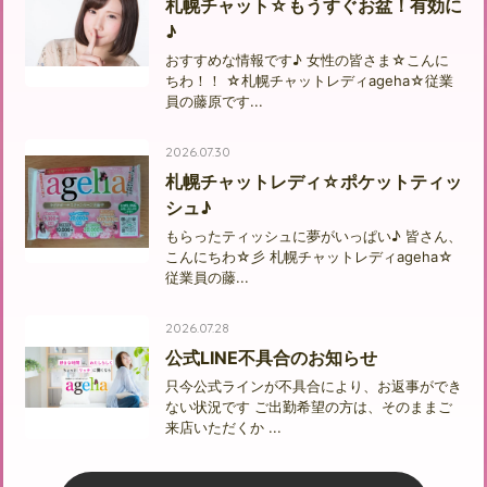
札幌チャット☆もうすぐお盆！有効に
♪
おすすめな情報です♪ 女性の皆さま☆こんに
ちわ！！ ☆札幌チャットレディageha☆従業
員の藤原です...
2026.07.30
札幌チャットレディ☆ポケットティッ
シュ♪
もらったティッシュに夢がいっぱい♪ 皆さん、
こんにちわ☆彡 札幌チャットレディageha☆
従業員の藤...
2026.07.28
公式LINE不具合のお知らせ
只今公式ラインが不具合により、お返事ができ
ない状況です ご出勤希望の方は、そのままご
来店いただくか ...