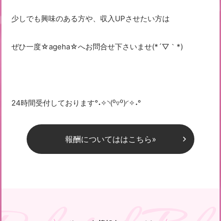
少しでも興味のある方や、収入UPさせたい方は
ぜひ一度☆ageha☆へお問合せ下さいませ(*´▽｀*)
24時間受付しております°˖✧◝(⁰▿⁰)◜✧˖°
報酬についてははこちら»