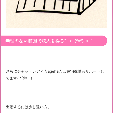
無理のない範囲で収入を得る°˖✧◝(⁰▿⁰)◜✧˖°
さらにチャットレディ☆ageha☆は在宅稼働もサポートし
てます( *´艸｀)
出勤するには少し遠い方、