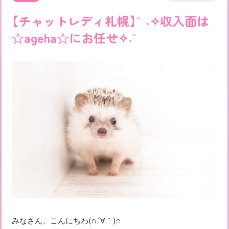
【チャットレディ札幌】°˖✧収入面は
☆ageha☆にお任せ✧˖°
みなさん、こんにちわ(∩´∀｀)∩