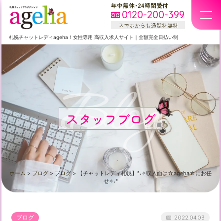
年中無休・24時間受付
0120-200-399
スマホからも通話料無料
札幌
チャットレディageha！女性専用
高収入求人サイト
｜
全額完全日払い制
Blog
スタッフブログ
ホーム
>
ブログ
>
ブログ
>
【チャットレディ札幌】°˖✧収入面は☆ageha☆にお任
せ✧˖°
ブログ
2022.04.03