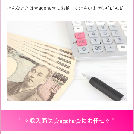
そんなときは☆ageha☆にお越しくださいませ(｡◕ˇдˇ​◕｡)/
°˖✧収入面は☆ageha☆にお任せ✧˖°