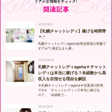
Related Blo
リアルな情報をチェック！
関連記事
2026.08.07
【札幌チャットレディ】稼げる時間帯
＊.⁺
札幌チャットレディageha女性従業員の斉藤で
す(*’ω’*) 最近なまら暑...
2026.08.04
札幌チャットレディageha☆チャット
レディは本当に稼げる？未経験から高
収入を目指せる理由を解説
☆札幌チャットレディageha☆従業員の對馬
です♪ 「チャットレディって本当に稼げる
の？」「未経験で...
2026.08.01