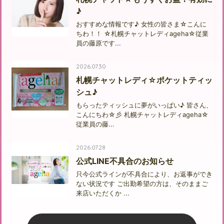
♪
おすすめな情報です♪ 女性の皆さま☆こんに
ちわ！！ ☆札幌チャットレディageha☆従業
員の藤原です...
2026.07.30
札幌チャットレディ☆ポケットティッ
シュ♪
もらったティッシュに夢がいっぱい♪ 皆さん、
こんにちわ☆彡 札幌チャットレディageha☆
従業員の藤...
2026.07.28
公式LINE不具合のお知らせ
只今公式ラインが不具合により、お返事ができ
ない状況です ご出勤希望の方は、そのままご
来店いただくか ...