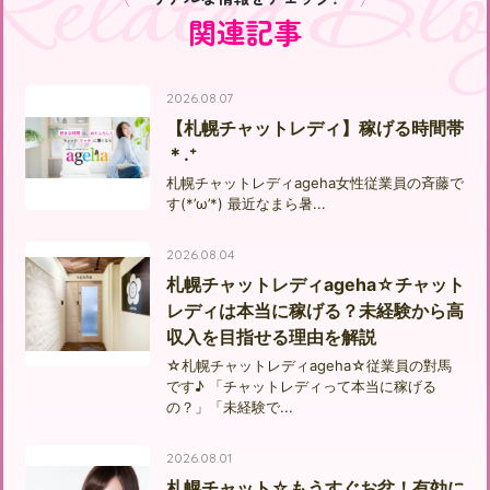
Related Blo
関連記事
2026.08.07
【札幌チャットレディ】稼げる時間帯
＊.⁺
札幌チャットレディageha女性従業員の斉藤で
す(*’ω’*) 最近なまら暑...
2026.08.04
札幌チャットレディageha☆チャット
レディは本当に稼げる？未経験から高
収入を目指せる理由を解説
☆札幌チャットレディageha☆従業員の對馬
です♪ 「チャットレディって本当に稼げる
の？」「未経験で...
2026.08.01
札幌チャット☆もうすぐお盆！有効に