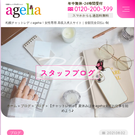
年中無休・24時間受付
0120-200-399
スマホからも通話料無料
札幌
チャットレディageha！女性専用
高収入求人サイト
｜
全額完全日払い制
Blog
スタッフブログ
ホーム
>
ブログ
>
ブログ
>
【チャットレディ】夏休みは☆ageha☆でお仕事を始
めよう♪
ブログ
2021.08.02