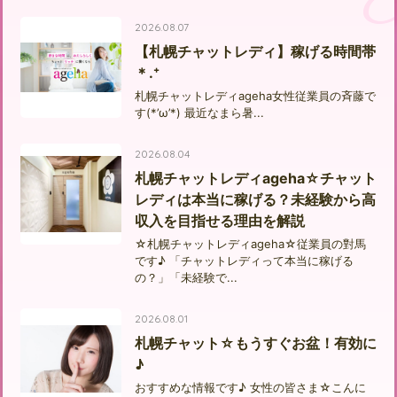
2026.08.07
【札幌チャットレディ】稼げる時間帯
＊.⁺
札幌チャットレディageha女性従業員の斉藤で
す(*’ω’*) 最近なまら暑...
2026.08.04
札幌チャットレディageha☆チャット
レディは本当に稼げる？未経験から高
収入を目指せる理由を解説
☆札幌チャットレディageha☆従業員の對馬
です♪ 「チャットレディって本当に稼げる
の？」「未経験で...
2026.08.01
札幌チャット☆もうすぐお盆！有効に
♪
おすすめな情報です♪ 女性の皆さま☆こんに