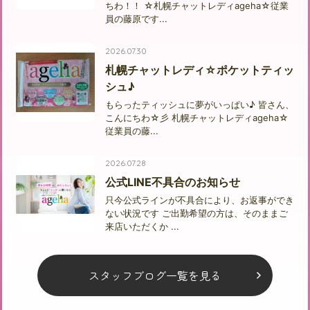
ちわ！！ ☆札幌チャットレディageha☆従業
員の藤原です...
2026.07.30
札幌チャットレディ☆ポケットティッ
シュ♪
もらったティッシュに夢がいっぱい♪ 皆さん、
こんにちわ☆彡 札幌チャットレディageha☆
従業員の藤...
2026.07.28
公式LINE不具合のお知らせ
只今公式ラインが不具合により、お返事ができ
ない状況です ご出勤希望の方は、そのままご
来店いただくか ...
スタッフブログ一覧を見る