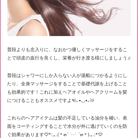
普段よりも念入りに、なおかつ優しくマッサージをするこ
とで頭皮の血行を良くし、栄養が行き渡る様にしましょう♫
普段はシャワーにしか入らない人が湯船につかるようにし
たり、全身マッサージをすることで基礎代謝を上げること
も効果的です！これに加えヘアオイルやヘアクリームを髪
につけることもオススメですよ٩꒰｡•◡•｡꒱۶
これらのヘアアイテムは髪の不足している油分を補い、表
面をコーティングすることで水分が外に逃げていくのを防
ぐ効果があります♡*:.｡.(＊๓´╰╯`๓＊).｡.:*♡