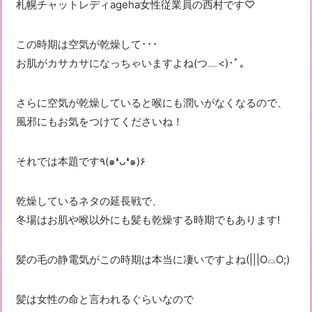
札幌チャットレディageha女性従業員の西村です♡
この時期は空気が乾燥して･･･
お肌がカサカサになっちゃいますよね(つ﹏<)･ﾟ｡
さらに空気が乾燥していると喉にも潤いがなくなるので、
風邪にもお気をつけてくださいね！
それでは本題です٩(๑❛ᴗ❛๑)۶
乾燥しているネタの延長戦で、
冬場はお肌や喉以外にも髪も乾燥する時期でもあります!
髪の毛の静電気がこの時期は本当に凄いですよね(|||O⌓O;)
髪は女性の命と言われるぐらいなので