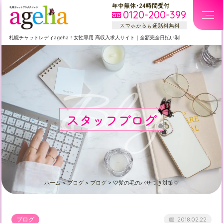
年中無休・24時間受付
0120-200-399
スマホからも通話料無料
札幌
チャットレディageha！女性専用
高収入求人サイト
｜
全額完全日払い制
Blog
スタッフブログ
ホーム
>
ブログ
>
ブログ
>
♡髪の毛のパサつき対策♡
ブログ
2018.02.22