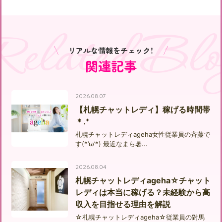
Related Blo
リアルな情報をチェック！
関連記事
2026.08.07
【札幌チャットレディ】稼げる時間帯
＊.⁺
札幌チャットレディageha女性従業員の斉藤で
す(*’ω’*) 最近なまら暑...
2026.08.04
札幌チャットレディageha☆チャット
レディは本当に稼げる？未経験から高
収入を目指せる理由を解説
☆札幌チャットレディageha☆従業員の對馬