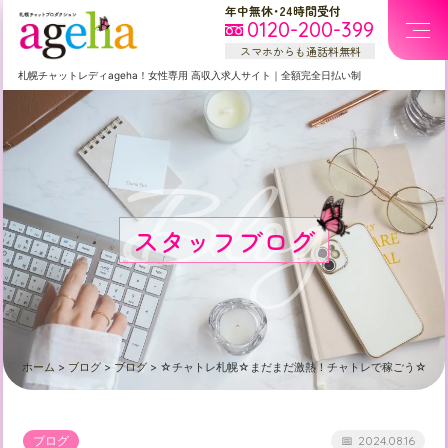
年中無休・24時間受付
0120-200-399
スマホからも通話料無料
札幌
チャットレディageha！女性専用
高収入求人サイト
｜
全額完全日払い制
Blog
スタッフブログ
ホーム
>
ブログ
>
ブログ
>
☆チャトレ札幌☆まだまだ激熱！チャトレで稼ごう☆
ブログ
2024.08.16