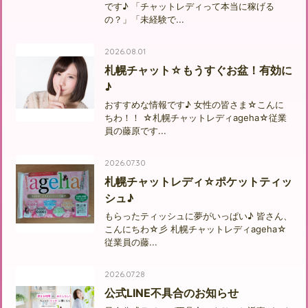
です♪ 「チャットレディって本当に稼げる
の？」「未経験で...
2026.08.01
札幌チャット☆もうすぐお盆！有効に
♪
おすすめな情報です♪ 女性の皆さま☆こんに
ちわ！！ ☆札幌チャットレディageha☆従業
員の藤原です...
2026.07.30
札幌チャットレディ☆ポケットティッ
シュ♪
もらったティッシュに夢がいっぱい♪ 皆さん、
こんにちわ☆彡 札幌チャットレディageha☆
従業員の藤...
2026.07.28
公式LINE不具合のお知らせ