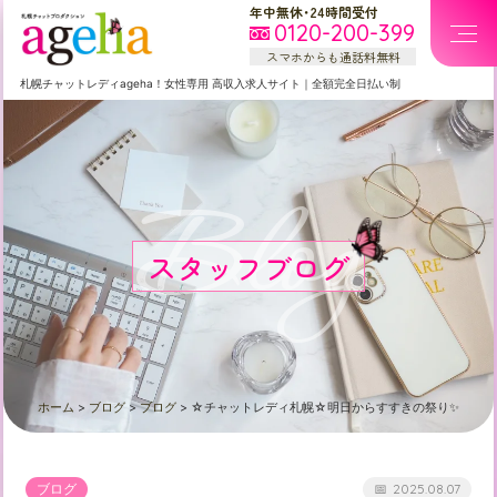
年中無休・24時間受付
0120-200-399
スマホからも通話料無料
札幌
チャットレディageha！女性専用
高収入求人サイト
｜
全額完全日払い制
Blog
スタッフブログ
ホーム
>
ブログ
>
ブログ
>
☆チャットレディ札幌☆明日からすすきの祭り✨
ブログ
2025.08.07