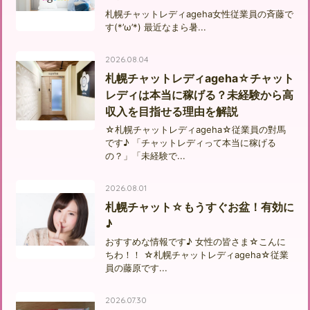
札幌チャットレディageha女性従業員の斉藤で
す(*’ω’*) 最近なまら暑...
2026.08.04
札幌チャットレディageha☆チャット
レディは本当に稼げる？未経験から高
収入を目指せる理由を解説
☆札幌チャットレディageha☆従業員の對馬
です♪ 「チャットレディって本当に稼げる
の？」「未経験で...
2026.08.01
札幌チャット☆もうすぐお盆！有効に
♪
おすすめな情報です♪ 女性の皆さま☆こんに
ちわ！！ ☆札幌チャットレディageha☆従業
員の藤原です...
2026.07.30