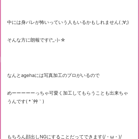
中には身バレが怖いっていう人もいるかもしれません( ;∀;)
そんな方に朗報です(^_-)-☆
なんとagehaには写真加工のプロがいるので
めーーーーーっちゃ可愛く加工してもらうことも出来ちゃ
うんです( *´艸｀)
もちろん顔出しNGにすることだってできます(/・ω・)/