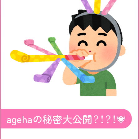
agehaの秘密大公開？！？！💗